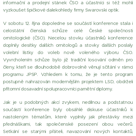
informační a prodejní stánek ČSO a účastníci si též mohli
vyzkoušet špičkové dalekohledy firmy Swarovski optik.
V sobotu 12. října dopoledne se součástí konference stala i
celostátní členská schůze celé České společnosti
ornitologické (ČSO). Necelou stovku účastníků konference
doplnily desítky dalších ornitologů a stovky dalších poslaly
volební lístky do voleb nově voleného výboru ČSO.
Vyvrcholením schůze bylo již tradiční losování odměn pro
členy, kteří se dlouhodobě dobrovolně věnují sčítání v rámci
programu JPSP. Vzhledem k tomu, že je tento program
postupně nahrazován modernějším projektem LSD, obdrželi
přítomní dosavadní spolupracovníci pamětní diplomy.
Jak je u podobných akcí zvykem, nedílnou a podstatnou
součástí konference byly obsáhlé diskuse účastníků k
nastoleným tématům, které vyplnily jak přestávky mezi
přednáškami, tak společenské posezení obou večerů.
Setkání se starými přáteli, navazování nových kontaktů,