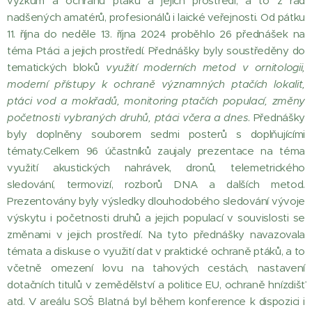
výzkum a ochranu ptáků a jejich prostředí, a to z řad
nadšených amatérů, profesionálů i laické veřejnosti. Od pátku
11. října do neděle 13. října 2024 proběhlo 26 přednášek na
téma Ptáci a jejich prostředí. Přednášky byly soustředěny do
tematických bloků
využití moderních metod v ornitologii,
moderní přístupy k ochraně významných ptačích lokalit,
ptáci vod a mokřadů, monitoring ptačích populací, změny
početnosti vybraných druhů, ptáci včera a dnes
. Přednášky
byly doplněny souborem sedmi posterů s doplňujícími
tématy.Celkem 96 účastníků zaujaly prezentace na téma
využití akustických nahrávek, dronů, telemetrického
sledování, termovizí, rozborů DNA a dalších metod.
Prezentovány byly výsledky dlouhodobého sledování vývoje
výskytu i početnosti druhů a jejich populací v souvislosti se
změnami v jejich prostředí. Na tyto přednášky navazovala
témata a diskuse o využití dat v praktické ochraně ptáků, a to
včetně omezení lovu na tahových cestách, nastavení
dotačních titulů v zemědělství a politice EU, ochraně hnízdišť
atd. V areálu SOŠ Blatná byl během konference k dispozici i