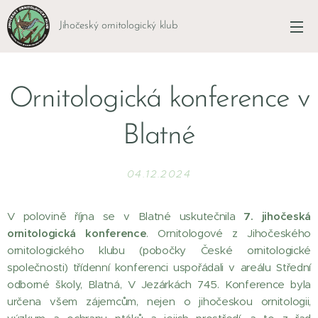
Jihočeský ornitologický klub
Ornitologická konference v
Blatné
04.12.2024
V polovině října se v Blatné uskutečnila
7. jihočeská
ornitologická konference
. Ornitologové z Jihočeského
ornitologického klubu (pobočky České ornitologické
společnosti) třídenní konferenci uspořádali v areálu Střední
odborné školy, Blatná, V Jezárkách 745. Konference byla
určena všem zájemcům, nejen o jihočeskou ornitologii,