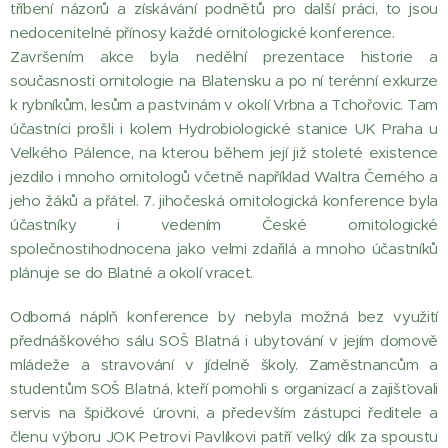
tříbení názorů a získávání podnětů pro další práci, to jsou
nedocenitelné přínosy každé ornitologické konference.
Završením akce byla nedělní prezentace historie a
současnosti ornitologie na Blatensku a po ní terénní exkurze
k rybníkům, lesům a pastvinám v okolí Vrbna a Tchořovic. Tam
účastníci prošli i kolem Hydrobiologické stanice UK Praha u
Velkého Pálence, na kterou během její již stoleté existence
jezdilo i mnoho ornitologů včetně například Waltra Černého a
jeho žáků a přátel. 7. jihočeská ornitologická konference byla
účastníky i vedením České ornitologické
společnostihodnocena jako velmi zdařilá a mnoho účastníků
plánuje se do Blatné a okolí vracet.
Odborná náplň konference by nebyla možná bez využití
přednáškového sálu SOŠ Blatná i ubytování v jejím domově
mládeže a stravování v jídelně školy. Zaměstnancům a
studentům SOŠ Blatná, kteří pomohli s organizací a zajišťovali
servis na špičkové úrovni, a především zástupci ředitele a
členu výboru JOK Petrovi Pavlíkovi patří velký dík za spoustu