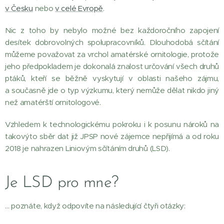
v Česku
nebo
v celé Evropě
.
Nic z toho by nebylo možné bez každoročního zapojení
desítek dobrovolných spolupracovníků. Dlouhodobá sčítání
můžeme považovat za vrchol amatérské ornitologie, protože
jeho předpokladem je dokonalá znalost určování všech druhů
ptáků, kteří se běžně vyskytují v oblasti našeho zájmu,
a současně jde o typ výzkumu, který nemůže dělat nikdo jiný
než amatérští ornitologové.
Vzhledem k technologickému pokroku i k posunu nároků na
takovýto sběr dat již JPSP nové zájemce nepřijímá a od roku
2018 je nahrazen Liniovým sčítáním druhů (LSD).
Je LSD pro mne?
… poznáte, když odpovíte na následující čtyři otázky: