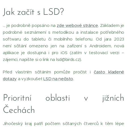
Jak začít s LSD?
… je podrobně popsáno na
zde webové stránce
. Základem je
podrobné seznámení s metodikou a instalace potřebného
softwaru do tabletu či mobilního telefonu. Od jara 2023
není sčítání omezeno jen na zařízení s Androidem, nová
aplikace je dostupná i pro iOS (zatím v testovací verzi –
zájemci, napište si o link na lsd@birds.cz).
Před vlastním sčítáním pomůže pročíst i
často kladené
dotazy
a vyzkoušet
LSD na nečisto
.
Prioritní oblasti v jižních
Čechách
Jihočeský kraj patří počtem sčítaných čtverců k těm lépe