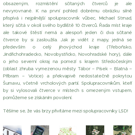
obsazeným, rozmístění sčítaných čtverců je ale
nevyrovnané. K na první pohled dobrému obrázku silně
přispívá i nejpilnější spolupracovník vůbec, Michael Strnad,
který sčítá v okolí svého bydliště 10 čtverců. Řada míst kraje
ale takové štěstí nemá a alespoň jeden či dva sčítané
čtverce by si zasloužila. Jak je vidět z mapy, jedná se
především o celý jihovýchod kraje (Třeboňsko,
Jindřichohradecko, Novobystřicko, Novohradské hory), dále
o jeho severní okraj na pomezí s krajem Středočeským
(oblast zhruba vymezenou městy Tábor – Písek – Blatná –
Příbram – Votice) a překvapivě nedostatečně pokrytou
Šumavu, včetně vrcholových partií. Spolupracovníkům, kteří
by si vylosovali čtverce v místech s omezeným vstupem,
pomůžeme se získáním povolení.
Těšíme se, že vás brzy přivítáme mezi spolupracovníky LSD!