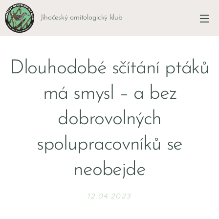
Jihočeský ornitologický klub
Dlouhodobé sčítání ptáků
má smysl – a bez
dobrovolných
spolupracovníků se
neobejde
12.04.2023