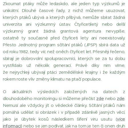
Zkoumat ptáky může ledaskdo, ale jeden typ výzkumů je
unikátní. Dlouhé časové řady, z nichž můžeme usuzovat,
kterých ptáků ubývá a kterých přibývá, nemůže sbírat žádná
univerzita ani výzkumný ústav. Čtyřicetiletý nebo delší
výzkumný grant žádná grantová agentura nevypíše,
ostatně ty současné před čtyřiceti lety ani neexistovaly.
Přesto Jednotný program sčítání ptáků (JPSP) sbírá data už
od roku 1982, tedy víc než oněch čtyřicet let. Přesněji řečeno,
sbírají je dobrovolní spolupracovníci, kterých se za tu dobu
vystřídalo už několik generací. Právě díky nim víme,
že nejrychleji ubývají ptáci zemědělské krajiny i že každým
rokem roste vliv změny klimatu na ptačí populace.
O aktuálních výsledcích založených na datech z
dlouhodobého monitoringu si můžeme přečíst
zde
nebo
zde
.
Nemusí ale vždycky jít o vědecké články. Sčítání ptáků nám
pomáhá udělat si obrázek i v případě zdánlivě jasných věcí,
jako je úbytek kosů následkem šíření viru usutu (
více
informací
) nebo se jen podívat, jak na tom je ten či onen druh